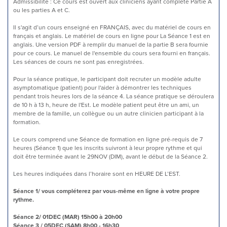
Admissibilité : Ce cours est ouvert aux cliniciens ayant complété Partie A
ou les parties A et C.
Il s'agit d’un cours enseigné en FRANÇAIS, avec du matériel de cours en
français et anglais. Le matériel de cours en ligne pour La Séance 1 est en
anglais. Une version PDF à remplir du manuel de la partie B sera fournie
pour ce cours. Le manuel de l'ensemble du cours sera fourni en français.
Les séances de cours ne sont pas enregistrées.
Pour la séance pratique, le participant doit recruter un modèle adulte
asymptomatique (patient) pour l'aider à démontrer les techniques
pendant trois heures lors de la séance 4. La séance pratique se déroulera
de 10 h à 13 h, heure de l'Est. Le modèle patient peut être un ami, un
membre de la famille, un collègue ou un autre clinicien participant à la
formation.
Le cours comprend une Séance de formation en ligne pré-requis de 7
heures (Séance 1) que les inscrits suivront à leur propre rythme et qui
doit être terminée avant le 29NOV (DIM), avant le début de la Séance 2.
Les heures indiquées dans l’horaire sont en HEURE DE L’EST.
Séance 1/ vous compléterez par vous-même en ligne à votre propre
rythme.
Séance 2/ 01DEC (MAR) 15h00 à 20h00
Séance 3 / 05DEC (SAM) 8h00 - 16h30