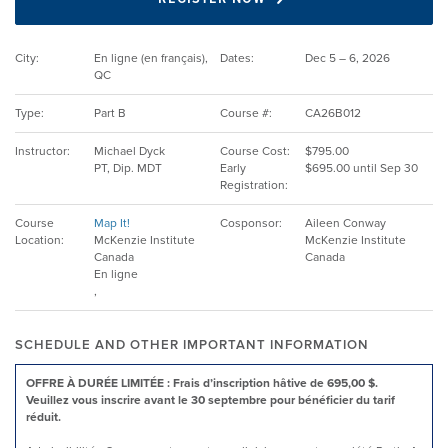
PRODUCTS
City:
En ligne (en français),
Dates:
Dec 5 – 6, 2026
QC
Type:
Part B
Course #:
CA26B012
USEFUL LINKS
Instructor:
Michael Dyck
Course Cost:
$795.00
PT, Dip. MDT
Early
$695.00 until Sep 30
Registration:
Course
Map It!
Cosponsor:
Aileen Conway
Location:
McKenzie Institute
McKenzie Institute
Canada
Canada
En ligne
,
SCHEDULE AND OTHER IMPORTANT INFORMATION
OFFRE À DURÉE LIMITÉE : Frais d’inscription hâtive de 695,00 $.
Veuillez vous inscrire avant le 30 septembre pour bénéficier du tarif
réduit.